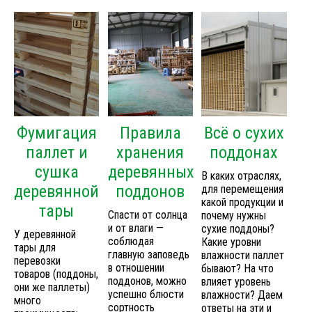
Фумигация
Правила
Всё о сухих
паллет и
хранения
поддонах
сушка
деревянных
В каких отраслях,
деревянной
поддонов
для перемещения
какой продукции и
тары
Спасти от солнца
почему нужны
и от влаги —
сухие поддоны?
У деревянной
соблюдая
Какие уровни
тары для
главную заповедь
влажности паллет
перевозки
в отношении
бывают? На что
товаров (поддоны,
поддонов, можно
влияет уровень
они же паллеты)
успешно блюсти
влажности? Даем
много
сортность
ответы на эти и