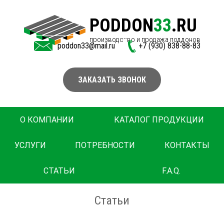
PODDON
33
.RU
производство и продажа поддонов
poddon33@mail.ru
+7 (930) 838-88-83
ЗАКАЗАТЬ ЗВОНОК
О КОМПАНИИ
КАТАЛОГ ПРОДУКЦИИ
УСЛУГИ
ПОТРЕБНОСТИ
КОНТАКТЫ
СТАТЬИ
F.A.Q.
Статьи