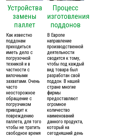
Устройства
Процесс
замены
изготовления
паллет
поддонов
Как известно
В Европе
поддонам
направление
приходиться
производственной
иметь дело с
деятельности
погрузочной
сводится к тому,
техникой и в
чтобы под каждый
частности с
вид товара был
вилочными
разработан свой
захватами. Очень
поддон. В нашей
часто
стране многие
неосторожное
фирмы
обращение с
предоставляют
погрузчиком
огромное
приводит к
количество
повреждению
наименований
паллета, для того
данного продукта,
чтобы не тратить
который на
свободное время
сегодняшний день